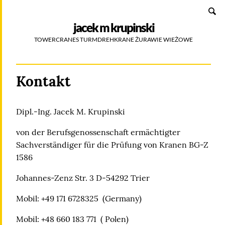
Zum
SUCHEN
Inhalt
jacek m krupinski
TOWERCRANES TURMDREHKRANE ŻURAWIE WIEŻOWE
Kontakt
Dipl.-Ing. Jacek M. Krupinski
von der Berufsgenossenschaft ermächtigter
Sachverständiger für die Prüfung von Kranen BG-Z
1586
Johannes-Zenz Str. 3 D-54292 Trier
Mobil: +49 171 6728325 (Germany)
Mobil: +48 660 183 771 ( Polen)